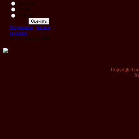
Неплохо
Плохо
Ужасно
Результаты
|
Архив
опросов
Всего ответов:
438
Copyright G
Х