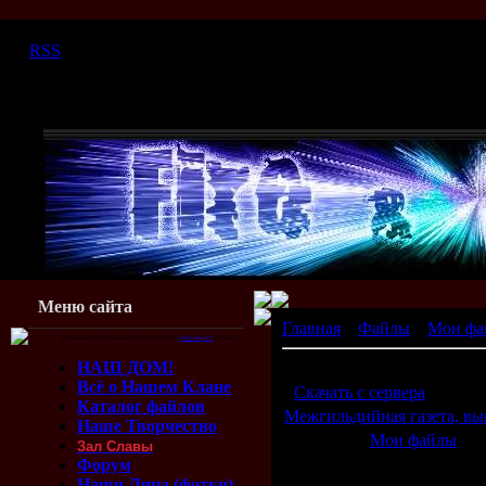
Четверг, 06.08.2026, 07:07
|
RSS
Меню сайта
Главная
»
Файлы
»
Мои фа
Для красивого отображения этого блока требуется
Flash Player 9
или выше.
НАШ ДОМ!
Межгильдийная газета, вы
Всё о Нашем Клане
[
Скачать с сервера
(1.46 Mb
Каталог файлов
Межгильдийная газета, вы
Наше Творчество
Категория:
Мои файлы
| Д
Зал Славы
Просмотров:
719
| Загрузо
Форум
Наши Лица (фотки)