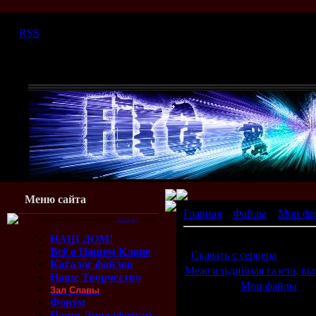
Суббота, 08.08.2026, 09:07
|
RSS
Меню сайта
Главная
»
Файлы
»
Мои фа
Для красивого отображения этого блока требуется
Flash Player 9
или выше.
НАШ ДОМ!
Межгильдийная газета, вы
Всё о Нашем Клане
[
Скачать с сервера
(2.70 Mb
Каталог файлов
Межгильдийная газета, вы
Наше Творчество
Категория:
Мои файлы
| Д
Зал Славы
Просмотров:
1051
| Загруз
Форум
Наши Лица (фотки)