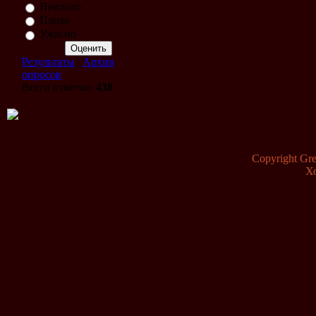
Неплохо
Плохо
Ужасно
Результаты
|
Архив
опросов
Всего ответов:
438
Copyright G
Х