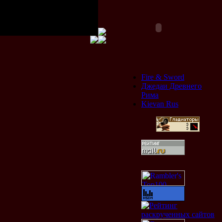
ели.
Fire & Sword
Джедаи Древнего
Рима
Kievan Rus