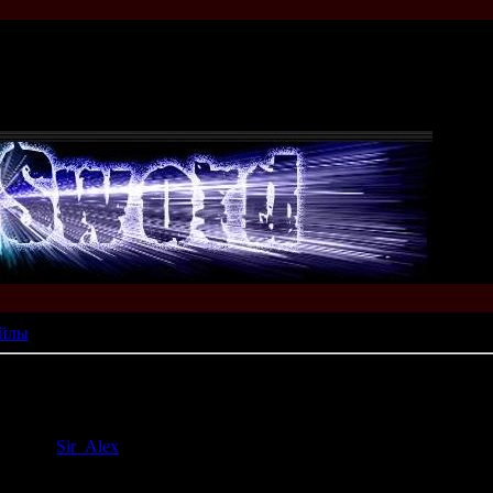
йлы
) ]
обавил:
Sir_Alex
к:
189
| Комментарии:
1