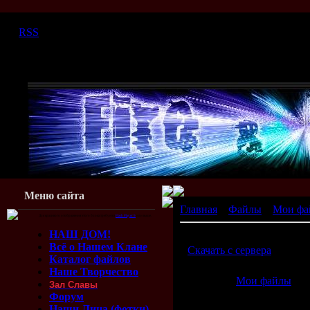
Суббота, 08.08.2026, 16:09
|
RSS
Меню сайта
Главная
»
Файлы
»
Мои фа
Для красивого отображения этого блока требуется
Flash Player 9
или выше.
НАШ ДОМ!
Video
Всё о Нашем Клане
[
Скачать с сервера
(8.33 Mb
Каталог файлов
Наше Творчество
Категория:
Мои файлы
| Д
Зал Славы
Просмотров:
909
| Загрузо
Форум
Наши Лица (фотки)