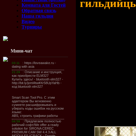
гильдийц
Комната для Гостей
Обратная связь
Наша гильдия
Заранее на
Видео
Турниры
рекламиро
выпуск газ
Мини-чат
В нем появ
только авт
редакции, 
других гил
Растем!