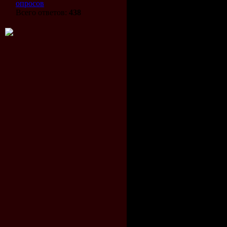
опросов
2. Все-таки
Всего ответов:
438
словосочет
"кривошип
механизм" 
истинно ро
3. Монголь
пришел не
последним,
и хворосто
4. В казахс