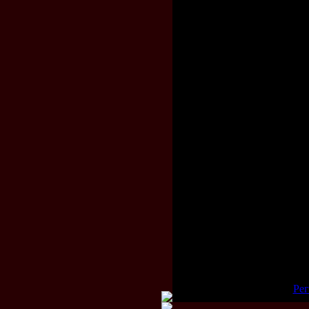
удар ногой 
кулаком в 
бейсбольно
голове, то
не растерят
Удачи всем
2елко
Просмотров: 612 | Добави
Всего комментариев:
0
Добавлять комментарии
[
Рег