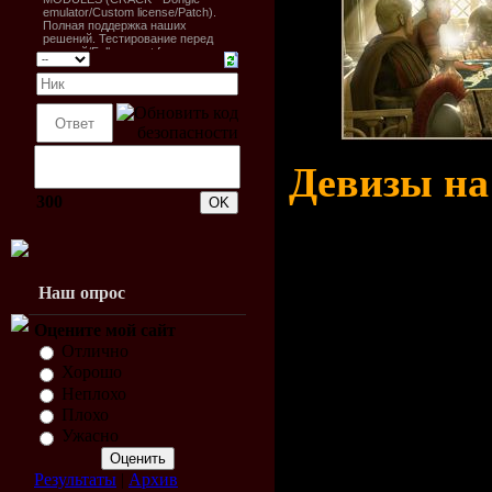
Девизы на
300
1. Благосо
семьи в эт
Наш опрос
в 2 раза. 
Оцените мой сайт
Отлично
заваривали
Хорошо
Неплохо
чая на дво
Плохо
Ужасно
каждый сво
Результаты
|
Архив