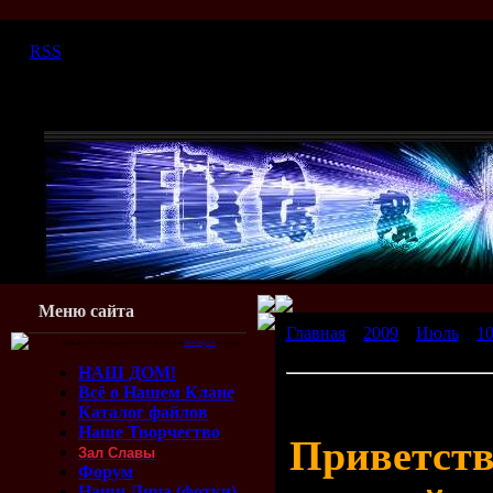
Воскресенье, 09.08.2026, 11:30
|
RSS
Меню сайта
Главная
»
2009
»
Июль
»
1
Для красивого отображения этого блока требуется
Flash Player 9
или выше.
есть как это «уже девятое»
НАШ ДОМ!
Всё о Нашем Клане
О, привет! С Новым годом! 
Каталог файлов
девятое»?! ©
Наше Творчество
Приветств
Зал Славы
Форум
Наши Лица (фотки)