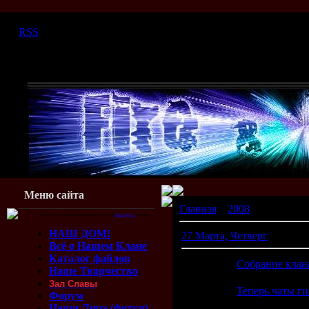
Суббота, 08.08.2026, 08:46
|
RSS
Меню сайта
Главная
»
2008
»
Март
Для красивого отображения этого блока требуется
Flash Player 9
или выше.
НАШ ДОМ!
27 Марта, Четверг
Всё о Нашем Клане
Каталог файлов
20:31
Собрание клан
Наше Творчество
Зал Славы
02:28
Теперь чаты г
Форум
Наши Лица (фотки)