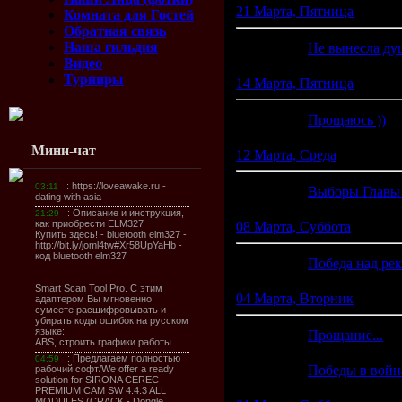
21 Марта, Пятница
Комната для Гостей
Обратная связь
Наша гильдия
15:23
Не вынесла душ
Видео
Турниры
14 Марта, Пятница
00:50
Прощаюсь ))
(4
Мини-чат
12 Марта, Среда
21:55
Выборы Главы
08 Марта, Суббота
18:27
Победа над рек
04 Марта, Вторник
00:41
Прощание...
(1
00:36
Победы в войн