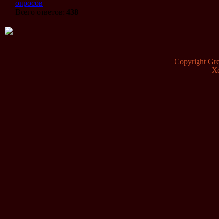
опросов
Всего ответов:
438
Copyright G
Х