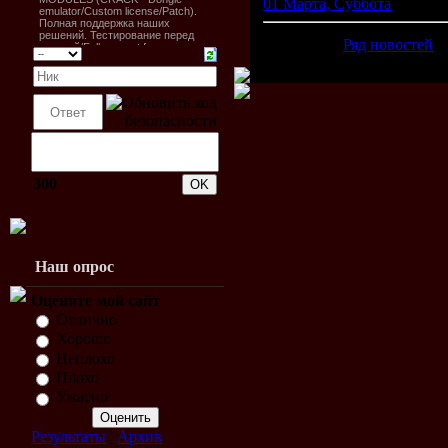
01 Марта, Суббота
00:31
Ряд новостей
(
300
Наш опрос
Оцените мой сайт
Отлично
Хорошо
Неплохо
Плохо
Ужасно
Результаты
|
Архив