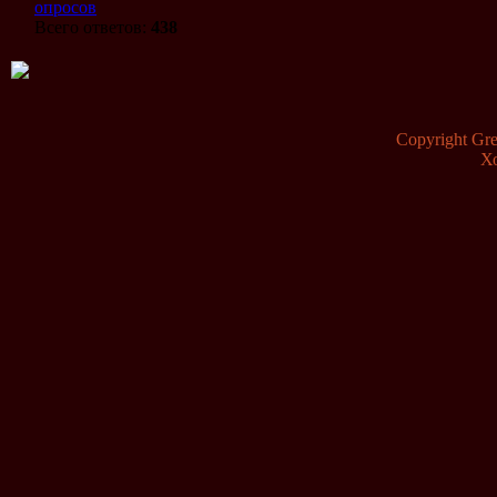
опросов
Всего ответов:
438
Copyright G
Х