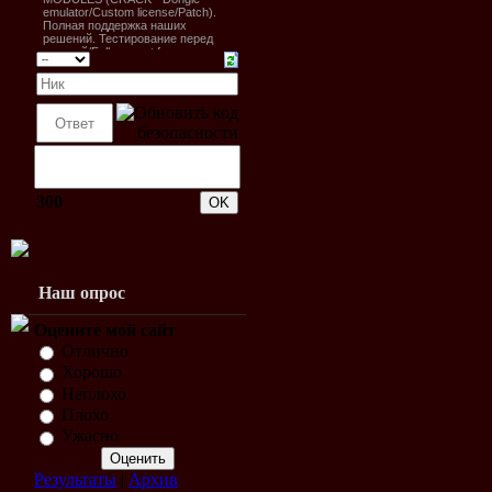
300
Наш опрос
Оцените мой сайт
Отлично
Хорошо
Неплохо
Плохо
Ужасно
Результаты
|
Архив