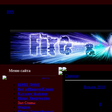
Воскресенье, 09.08.2026, 11:09
|
RSS
Меню сайта
Главная
»
2010
Для красивого отображения этого блока требуется
Flash Player 9
или выше.
НАШ ДОМ!
Январь 2010
Всё о Нашем Клане
Пн
Вт
Ср
Чт
Пт
Сб
В
Каталог файлов
Наше Творчество
1
2
Зал Славы
4
5
6
7
8
9
1
Форум
11
12
13
14
15
16
1
Наши Лица (фотки)