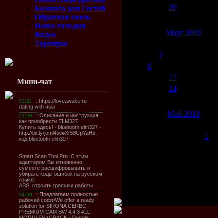
18
19
20
21
22
23
2
Комната для Гостей
Обратная связь
25
26
27
28
29
30
3
Наша гильдия
Март 2010
Видео
Турниры
Пн
Вт
Ср
Чт
Пт
Сб
В
1
2
3
4
5
6
8
9
10
11
12
13
1
15
16
17
18
19
20
2
Мини-чат
22
23
24
25
26
27
2
29
30
31
Май 2010
Пн
Вт
Ср
Чт
Пт
Сб
В
1
3
4
5
6
7
8
10
11
12
13
14
15
1
17
18
19
20
21
22
2
24
25
26
27
28
29
3
31