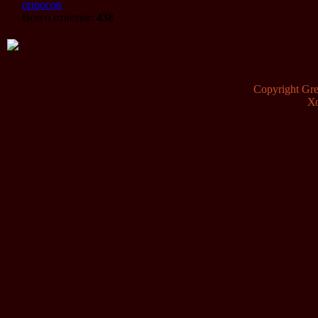
опросов
Всего ответов:
438
Copyright G
Х