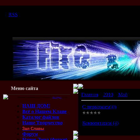
Суббота, 08.08.2026, 16:45
|
RSS
Меню сайта
Главная
»
2010
»
Май
»
01
Для красивого отображения этого блока требуется
Flash Player 9
или выше.
НАШ ДОМ!
С первомаем))))
Всё о Нашем Клане
Каталог файлов
Просмотров:
1303
|
Добави
Наше Творчество
Комментарии (4)
Зал Славы
Форум
Наши Лица (фотки)