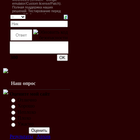
300
Наш опрос
Оцените мой сайт
Отлично
Хорошо
Неплохо
Плохо
Ужасно
Результаты
|
Архив