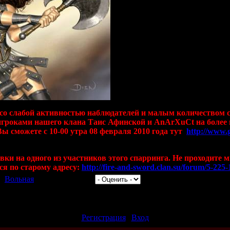
и со слабой активностью наблюдателей и малым количеством 
гроками нашего клана Таис Афинской и AnArXuCt на более п
Вы сможете с 10-00 утра 08 февраля 2010 года тут
http://www.
вки на одного из участников этого спарринга. Не проходите м
я по старому адресу:
http://fire-and-sword.clan.su/forum/5-225-
л:
Вольная
| Рейтинг: 0.0/0 |
авлять комментарии могут только зарегистрированные пользоват
[
Регистрация
|
Вход
]