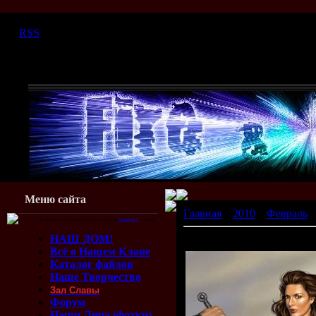
Четверг, 06.08.2026, 19:16
|
RSS
Меню сайта
Главная
»
2010
»
Февраль
»
Для красивого отображения этого блока требуется
Flash Player 9
или выше.
НАШ ДОМ!
Кубок Игроков
Всё о Нашем Клане
Каталог файлов
Наше Творчество
Зал Славы
Форум
Наши Лица (фотки)