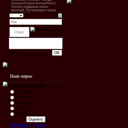
300
Наш опрос
Оцените мой сайт
Отлично
Хорошо
Неплохо
Плохо
Ужасно
Результаты
|
Архив