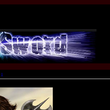
1
» Кубок Игроков