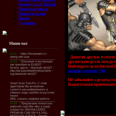
Комната для Гостей
Обратная связь
Наша гильдия
Видео
Турниры
Мини-чат
Дорогие друзья, в связ
дружескую дуэль между и
Наблюдать за их битвой 
module=cup&id=700
Не забывайте сделать ста
Ваши ставки принимаютс
Просмотров: 628 | Добави
Всего комментариев:
0
Доб