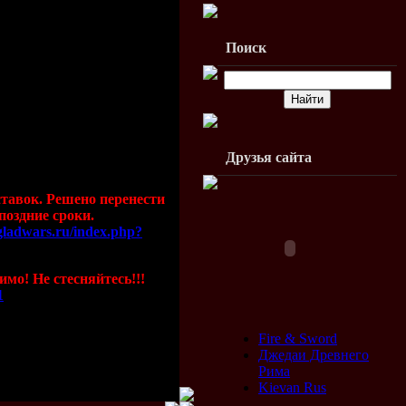
Поиск
Друзья сайта
ставок. Решено перенести
оздние сроки.
gladwars.ru/index.php?
имо! Не стесняйтесь!!!
1
Fire & Sword
Джедаи Древнего
ели.
Рима
Kievan Rus